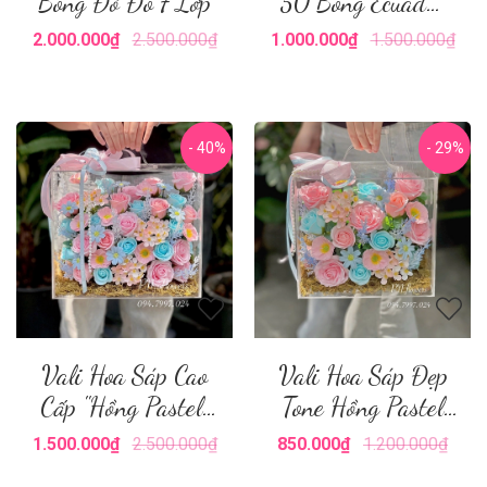
Bông Đỏ Đô 7 Lớp
50 Bông Ecuador
Tone Đỏ Đô
2.000.000₫
2.500.000₫
1.000.000₫
1.500.000₫
- 40%
- 29%
Vali Hoa Sáp Cao
Vali Hoa Sáp Đẹp
Cấp "Hồng Pastel"
Tone Hồng Pastel
Size Lớn
Size Nhỏ
1.500.000₫
2.500.000₫
850.000₫
1.200.000₫