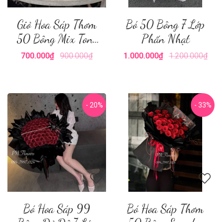
Giỏ Hoa Sáp Thơm
Bó 50 Bông 7 Lớp
50 Bông Mix Tone
Phấn Nhạt
Vàng
700.000₫
900.000₫
1.000.000₫
1.200.000₫
- 20%
- 33%
Bó Hoa Sáp 99
Bó Hoa Sáp Thơm