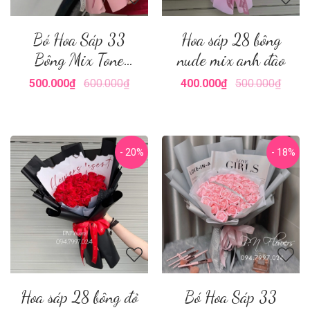
Bó Hoa Sáp 33
Hoa sáp 28 bông
Bông Mix Tone
nude mix anh đào
Hồng
500.000₫
600.000₫
400.000₫
500.000₫
- 20%
- 18%
Hoa sáp 28 bông đỏ
Bó Hoa Sáp 33