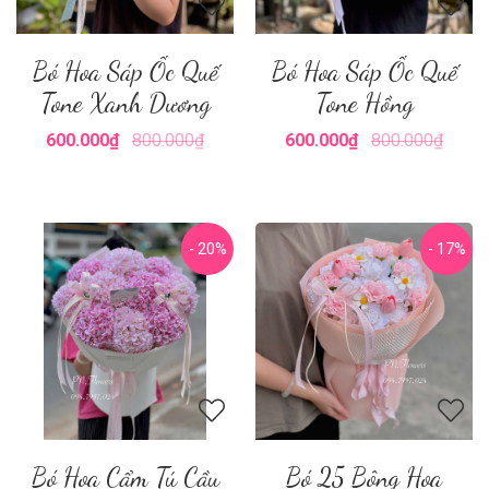
Bó Hoa Sáp Ốc Quế
Bó Hoa Sáp Ốc Quế
Tone Xanh Dương
Tone Hồng
600.000₫
800.000₫
600.000₫
800.000₫
- 20%
- 17%
Bó Hoa Cẩm Tú Cầu
Bó 25 Bông Hoa