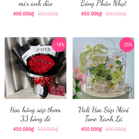
mix anh đào
Bông Phấn Nhạt
400.000₫
500.000₫
450.000₫
550.000₫
- 18%
- 25%
Hoa hồng sáp thơm
Vali Hoa Sáp Mini
33 bông đỏ
Tone Xanh Lá
450.000₫
550.000₫
450.000₫
600.000₫