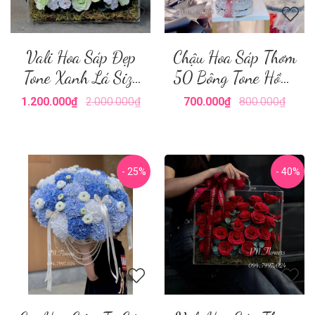
Vali Hoa Sáp Đẹp
Chậu Hoa Sáp Thơm
Tone Xanh Lá Size
50 Bông Tone Hồng
Lớn
Mix Lan
1.200.000₫
2.000.000₫
700.000₫
800.000₫
- 25%
- 40%