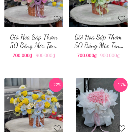
Giỏ Hoa Sáp Thơm
Giỏ Hoa Sáp Thơm
50 Bông Mix Tone
50 Bông Mix Tone
Tím
Xanh Lá
700.000₫
900.000₫
700.000₫
900.000₫
- 22%
- 17%