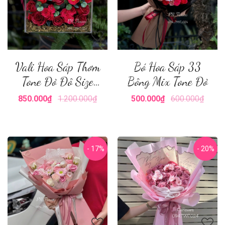
Vali Hoa Sáp Thơm
Bó Hoa Sáp 33
Tone Đỏ Đô Size
Bông Mix Tone Đỏ
Nhỏ
850.000₫
1.200.000₫
500.000₫
600.000₫
- 17%
- 20%