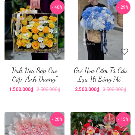
- 40%
- 29%
Vali Hoa Sáp Cao
Giỏ Hoa Cẩm Tú Cầu
Cấp "Ánh Dương"
Lụa 16 Bông Mix
Size Lớn
Tone Xanh
1.500.000₫
2.500.000₫
2.500.000₫
3.500.000₫
- 20%
- 15%