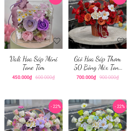
Vali Hoa Sáp Mini
Giỏ Hoa Sáp Thơm
Tone Tím
50 Bông Mix Tone
Đỏ Đô
450.000₫
600.000₫
700.000₫
900.000₫
- 22%
- 22%