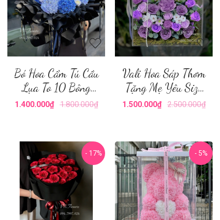
Bó Hoa Cẩm Tú Cầu
Vali Hoa Sáp Thơm
Lụa To 10 Bông
Tặng Mẹ Yêu Size
Tone Xanh
Lớn
1.400.000₫
1.800.000₫
1.500.000₫
2.500.000₫
- 17%
- 5%