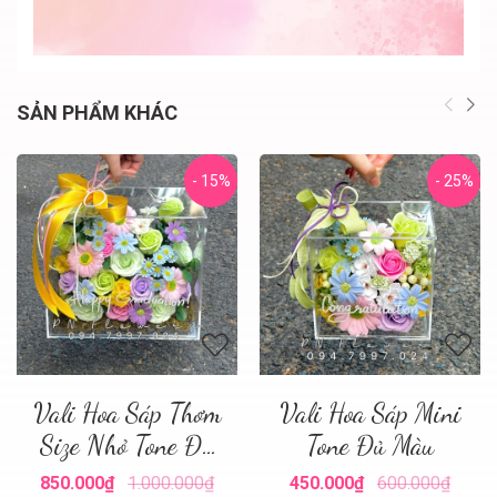
SẢN PHẨM KHÁC
- 15%
- 25%
Vali Hoa Sáp Thơm
Vali Hoa Sáp Mini
Size Nhỏ Tone Đủ
Tone Đủ Màu
Màu
850.000₫
1.000.000₫
450.000₫
600.000₫