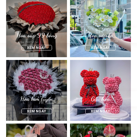
Hoa sáp 99 bông
Hoa sáp bó
XEM NGAY
XEM NGAY
Hoa kim tuyến
Gấu hoa
XEM NGAY
XEM NGAY