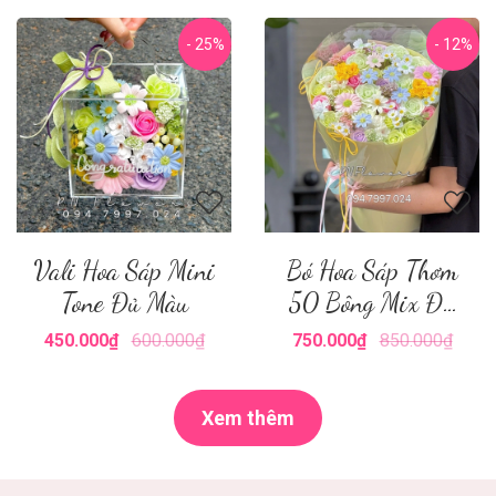
- 25%
- 12%
Vali Hoa Sáp Mini
Bó Hoa Sáp Thơm
Tone Đủ Màu
50 Bông Mix Đủ
Màu
450.000₫
600.000₫
750.000₫
850.000₫
Xem thêm