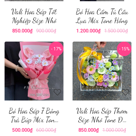
Vali Hoa Sáp Tốt
Bó Hoa Cẩm Tú Cầu
Nghiệp Size Nhỏ
Lụa Mix Tone Hồng
850.000₫
900.000₫
1.200.000₫
1.500.000₫
- 17%
- 15%
Bó Hoa Sáp 7 Bông
Vali Hoa Sáp Thơm
Trà Búp Mix Tone
Size Nhỏ Tone Đủ
Hồng
Màu
500.000₫
600.000₫
850.000₫
1.000.000₫