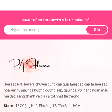
màu sắc và mùi hương khá
đa dạng. Các cánh hoa được
cán mỏng tạo độ mềm mại
NHẬN THÔNG TIN KHUYẾN MÃI TỪ CHÚNG TÔI
như hoa tươi, mùi hương của
hoa cũng được tạo độ tinh
Gửi
khiết, dịu nhẹ như hoa thật.
Ngày nay, khi cuộc sống
ngày càng bận rộn, quỹ thời
gian dành cho đời sống tinh
thần ngày càng hạn hẹp thì
hoa nghệ thuật (hay còn gọi
là hoa giả) được rất nhiều
người tìm đến vì tính “vĩnh
cửu” của nó. Một bó hoa, lọ
Hoa sáp PN.Flowers chuyên cung cấp quà tặng cao cấp từ hoa sáp,
hoa hay lẵng hoa giống như
hoa kim tuyến, hoa hướng dương sáp, gấu hoa, với hàng ngàn mẫu
hoa thật nhưng lại có thể sử
mã đẹp, sang chảnh và giá cả tốt nhất thị trường
dụng từ vài tháng đến vài
năm, điều này giúp người
Store :
137 Cộng Hoà, Phường 12, Tân Bình, HCM
dùng không mất thời gian