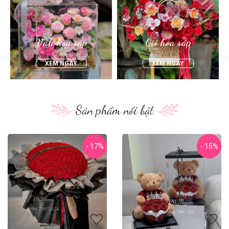
Vali hoa sáp
Giỏ hoa sáp
XEM NGAY
XEM NGAY
Sản phẩm nổi bật
- 17%
- 15%