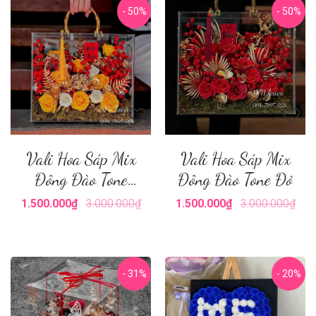
- 50%
- 50%
Vali Hoa Sáp Mix
Vali Hoa Sáp Mix
Đông Đào Tone
Đông Đào Tone Đỏ
Vàng
1.500.000₫
3.000.000₫
1.500.000₫
3.000.000₫
- 31%
- 20%