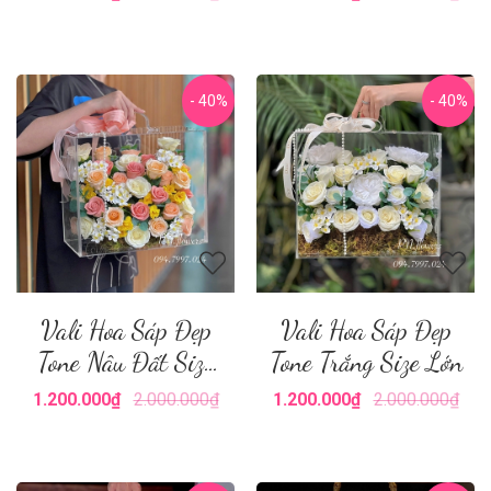
- 40%
- 40%
Vali Hoa Sáp Đẹp
Vali Hoa Sáp Đẹp
Tone Nâu Đất Size
Tone Trắng Size Lớn
Lớn
1.200.000₫
2.000.000₫
1.200.000₫
2.000.000₫