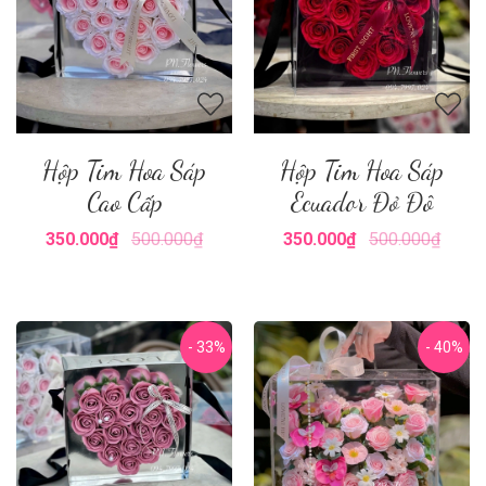
Hộp Tim Hoa Sáp
Hộp Tim Hoa Sáp
Cao Cấp
Ecuador Đỏ Đô
350.000₫
500.000₫
350.000₫
500.000₫
- 33%
- 40%