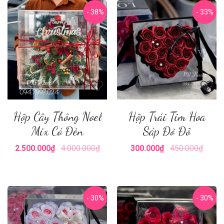
- 38%
- 33%
Hộp Cây Thông Noel
Hộp Trái Tim Hoa
Mix Có Đèn
Sáp Đỏ Đô
2.500.000₫
4.000.000₫
300.000₫
450.000₫
- 30%
- 30%