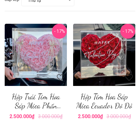
Thứ tự
- 17%
- 17%
Hộp Trái Tim Hoa
Hộp Tim Hoa Sáp
Sáp Mica Phấn
Mica Ecuador Đỏ Đô
Nhạt
2.500.000₫
3.000.000₫
2.500.000₫
3.000.000₫