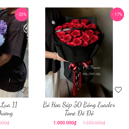
- 20%
- 17%
 Lụa 11
Bó Hoa Sáp 50 Bông Euador
Dương
Tone Đỏ Đô
.000₫
1.000.000₫
1.200.000₫