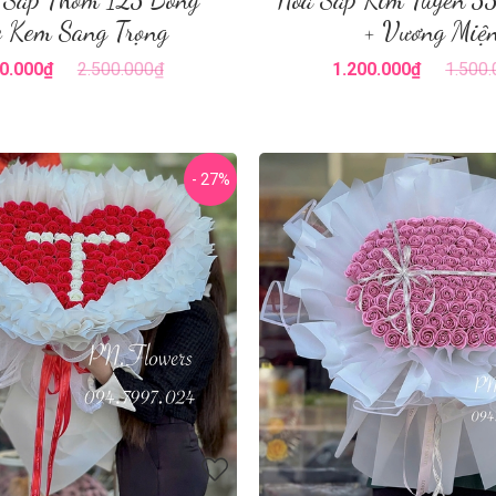
e Kem Sang Trọng
+ Vương Miệ
0.000₫
2.500.000₫
1.200.000₫
1.500
- 27%