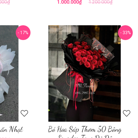
.000₫
1.000.000₫
1.200.000₫
- 17%
- 33%
hấn Nhạt
Bó Hoa Sáp Thơm 50 Bông