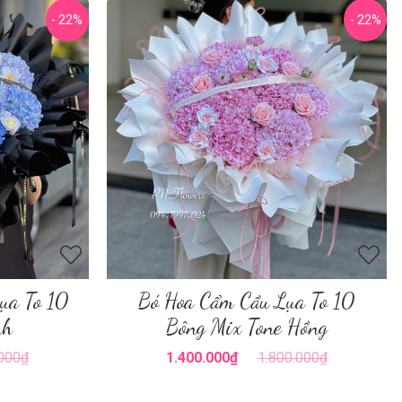
- 22%
- 22%
ụa To 10
Bó Hoa Cẩm Cầu Lụa To 10
nh
Bông Mix Tone Hồng
.000₫
1.400.000₫
1.800.000₫