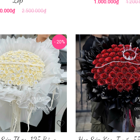
Lớp
1.000.000₫
1.200
0.000₫
2.500.000₫
- 20%
 Sáp Thơm 125 Bông
Hoa Sáp Kim Tuyến 5