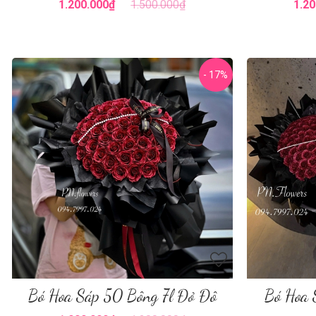
1.200.000₫
1.500.000₫
1.20
- 17%
Bó Hoa Sáp 50 Bông 7l Đỏ Đô
Bó Hoa 