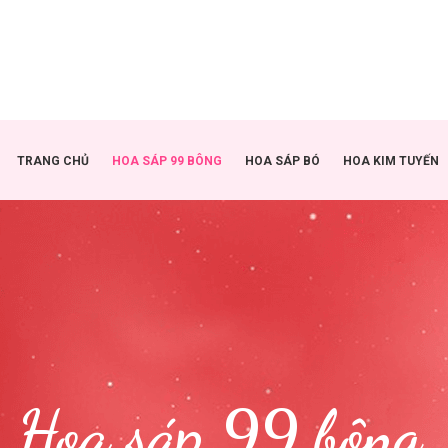
TRANG CHỦ
HOA SÁP 99 BÔNG
HOA SÁP BÓ
HOA KIM TUYẾN
Hoa sáp 99 bông