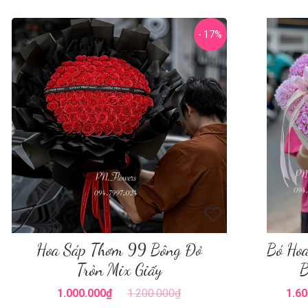
- 17%
Hoa Sáp Thơm 99 Bông Đỏ
Bó Hoa
Tròn Mix Giấy
B
1.000.000₫
1.200.000₫
1.60