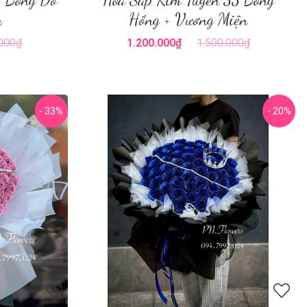
n
Hồng + Vương Miện
.000₫
1.200.000₫
1.500.000₫
- 33%
- 20%