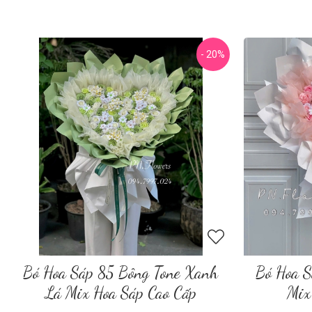
- 20%
Bó Hoa Sáp 85 Bông Tone Xanh
Bó Hoa S
Lá Mix Hoa Sáp Cao Cấp
Mix