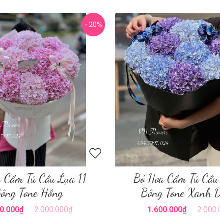
- 20%
 Cẩm Tú Cầu Lụa 11
Bó Hoa Cẩm Tú Cầu
ông Tone Hồng
Bông Tone Xanh 
0.000₫
2.000.000₫
1.600.000₫
2.000