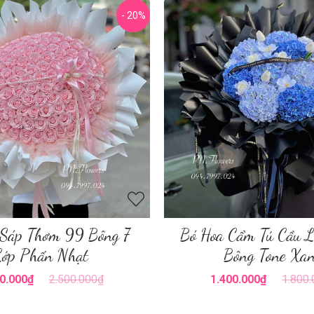
- 20%
 Sáp Thơm 99 Bông 7
Bó Hoa Cẩm Tú Cầu L
Lớp Phấn Nhạt
Bông Tone Xa
0.000₫
2.500.000₫
1.400.000₫
1.800