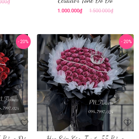
Ecuador Tone Đỏ Đô
.000₫
1.000.000₫
1.500.000₫
- 20%
- 20%
5 Bông Đỏ
Hoa Sáp Kim Tuyến 55 Bông