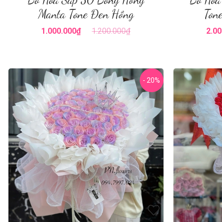
Manta Tone Đen Hồng
Ton
1.000.000₫
1.200.000₫
2.00
- 20%