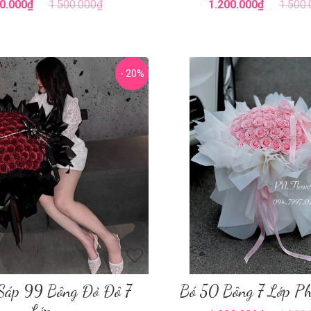
0.000₫
1.500.000₫
1.200.000₫
1.500
- 20%
Sáp 99 Bông Đỏ Đô 7
Bó 50 Bông 7 Lớp P