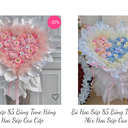
- 20%
áp 85 Bông Tone Hồng
Bó Hoa Sáp 85 Bông 
 Hoa Sáp Cao Cấp
Mix Hoa Sáp Cao