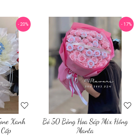
- 20%
- 17%
Tone Xanh
Bó 50 Bông Hoa Sáp Mix Hồng
 Cấp
Manta