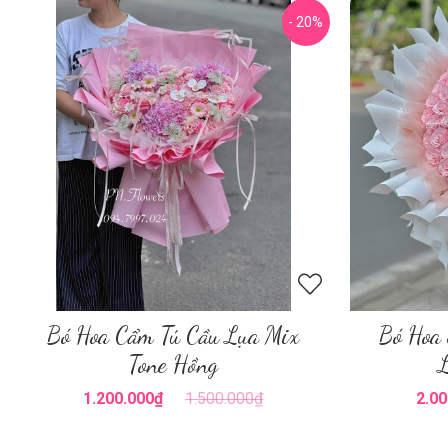
- 20%
Bó Hoa Cẩm Tú Cầu Lụa Mix
Bó Hoa
Tone Hồng
1.200.000₫
1.500.000₫
2.00