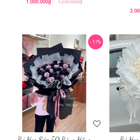
1.000.000₫
1.200.000₫
2.00
- 17%
Bó Hoa Sáp 50 Bông Hồng
Bó Hoa