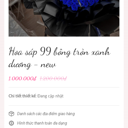
Hoa sáp 99 bông tròn xanh
dương - new
1.000.000₫
1.200.000₫
Chi tiết thiết kế:
Đang cập nhật
Danh sách các địa điểm giao hàng
Hình thức thanh toán đa dạng