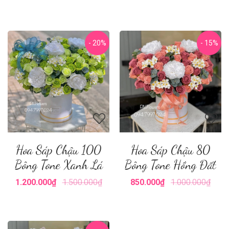
- 20%
- 15%
Hoa Sáp Chậu 100
Hoa Sáp Chậu 80
Bông Tone Xanh Lá
Bông Tone Hồng Đất
1.200.000₫
1.500.000₫
850.000₫
1.000.000₫