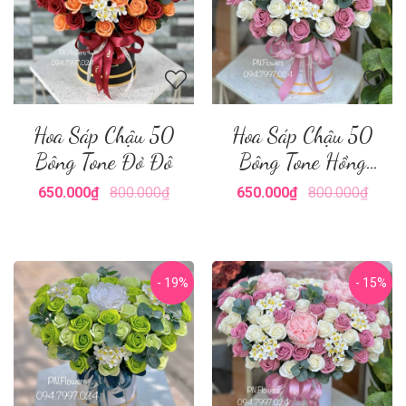
Hoa Sáp Chậu 50
Hoa Sáp Chậu 50
Bông Tone Đỏ Đô
Bông Tone Hồng
Nude
650.000₫
800.000₫
650.000₫
800.000₫
- 19%
- 15%