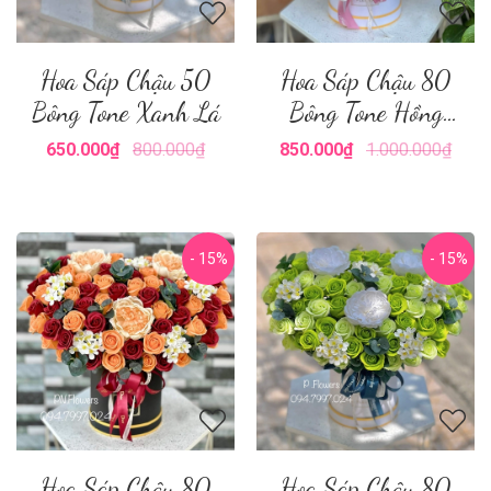
Hoa Sáp Chậu 50
Hoa Sáp Chậu 80
Bông Tone Xanh Lá
Bông Tone Hồng
Nude
650.000₫
800.000₫
850.000₫
1.000.000₫
- 15%
- 15%
Hoa Sáp Chậu 80
Hoa Sáp Chậu 80