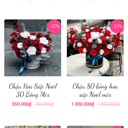
- 27%
- 23%
Chậu Hoa Sáp Noel
Chậu 80 bông hoa
30 Bông Mix
sáp Noel mix
550.000₫
750.000₫
1.000.000₫
1.300.000₫