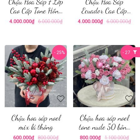
Chậu Hoa Sáp 7 Lớp
Chậu Hoa Sáp
Cao Cấp Tone Hồng
Ecuador Cao Cấp
Cam
Siêu To
4.000.000₫
6.000.000₫
4.000.000₫
6.000.000₫
- 25%
- 27%
Chậu hoa sáp noel
Chậu hoa sáp noel
mix lá thông
tone nude 50 bông
mix
600.000₫
800.000₫
800.000₫
1.100.000₫