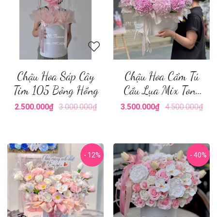
Chậu Hoa Sáp Cây
Chậu Hoa Cẩm Tú
Tim 105 Bông Hồng
Cầu Lụa Mix Tone
Hồng
2.500.000₫
3.000.000₫
3.500.000₫
4.500.000₫
- 12%
- 40%