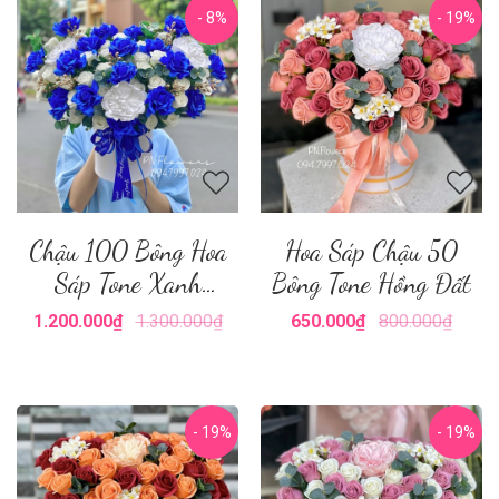
- 8%
- 19%
Chậu 100 Bông Hoa
Hoa Sáp Chậu 50
Sáp Tone Xanh
Bông Tone Hồng Đất
Dương
1.200.000₫
1.300.000₫
650.000₫
800.000₫
- 19%
- 19%