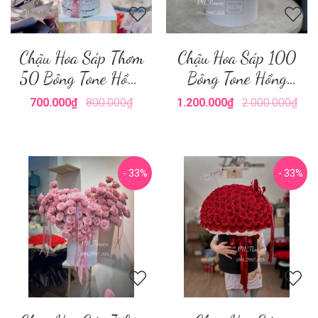
Chậu Hoa Sáp Thơm
Chậu Hoa Sáp 100
50 Bông Tone Hồng
Bông Tone Hồng
Mix Lan
Mix Lan
700.000₫
800.000₫
1.200.000₫
2.000.000₫
- 33%
- 33%