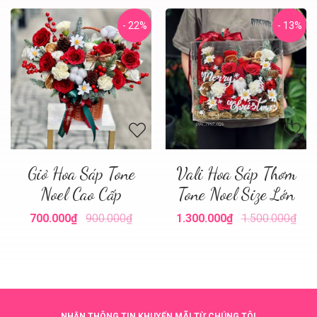
- 22%
- 13%
Giỏ Hoa Sáp Tone
Vali Hoa Sáp Thơm
Noel Cao Cấp
Tone Noel Size Lớn
700.000₫
900.000₫
1.300.000₫
1.500.000₫
NHẬN THÔNG TIN KHUYẾN MÃI TỪ CHÚNG TÔI