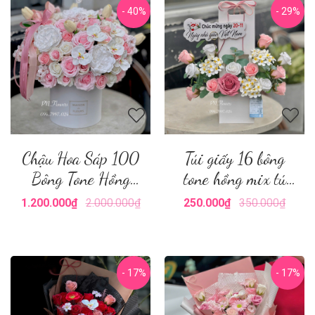
- 40%
- 29%
Chậu Hoa Sáp 100
Túi giấy 16 bông
Bông Tone Hồng
tone hồng mix tú
Mix Lan
cầu
1.200.000₫
2.000.000₫
250.000₫
350.000₫
- 17%
- 17%