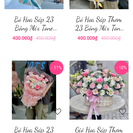
Bó Hoa Sáp 23
Bó Hoa Sáp Thơm
Bông Mix Tone
23 Bông Mix Tone
Xanh Lá
Vàng
400.000₫
450.000₫
400.000₫
450.000₫
- 11%
- 10%
Bó Hoa Sáp 23
Giỏ Hoa Sáp Thơm