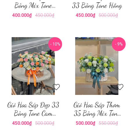
Bông Mix Tone
33 Bông Tone Hồng
Hồng
400.000₫
450.000₫
450.000₫
500.000₫
- 10%
- 9%
Giỏ Hoa Sáp Đẹp 33
Giỏ Hoa Sáp Thơm
Bông Tone Cam
35 Bông Mix Tone
Hồng
Xanh Lá
450.000₫
500.000₫
500.000₫
550.000₫