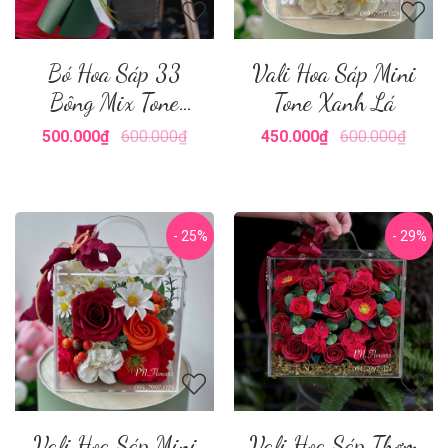
Bó Hoa Sáp 33
Vali Hoa Sáp Mini
Bông Mix Tone
Tone Xanh Lá
Xanh Lá
500.000₫
600.000₫
450.000₫
600.000₫
- 25%
- 29%
Vali Hoa Sáp Mini
Vali Hoa Sáp Thơm