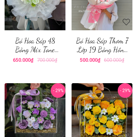
Bó Hoa Sáp 48
Bó Hoa Sáp Thơm 7
Bông Mix Tone
Lớp 19 Bông Hồng
Xanh Lá
Phấn
650.000₫
700.000₫
500.000₫
600.000₫
- 29%
- 29%