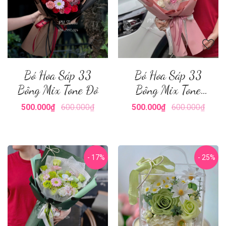
Bó Hoa Sáp 33
Bó Hoa Sáp 33
Bông Mix Tone Đỏ
Bông Mix Tone
Hồng
500.000₫
600.000₫
500.000₫
600.000₫
- 17%
- 25%