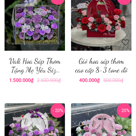
Vali Hoa Sáp Thơm
Giỏ hoa sáp thơm
Tặng Mẹ Yêu Size
cao cấp 8-3 tone đỏ
Lớn
1.500.000₫
2.500.000₫
400.000₫
500.000₫
- 20%
- 20%