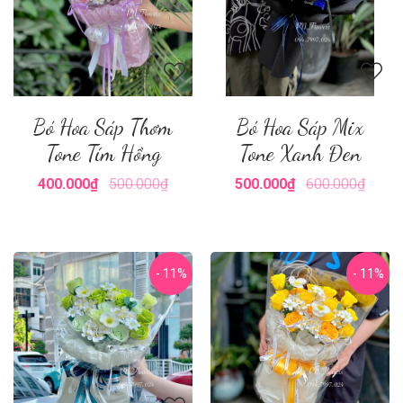
Bó Hoa Sáp Thơm
Bó Hoa Sáp Mix
Tone Tím Hồng
Tone Xanh Đen
400.000₫
500.000₫
500.000₫
600.000₫
- 11%
- 11%