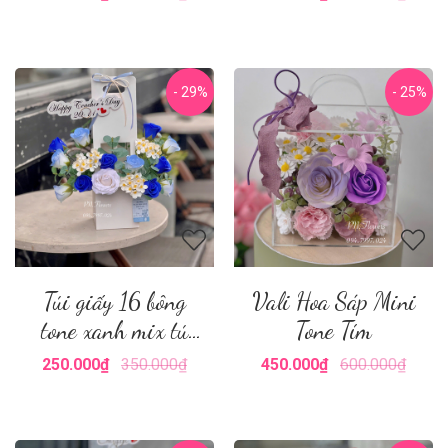
- 29%
- 25%
Túi giấy 16 bông
Vali Hoa Sáp Mini
tone xanh mix tú
Tone Tím
cầu
250.000₫
350.000₫
450.000₫
600.000₫