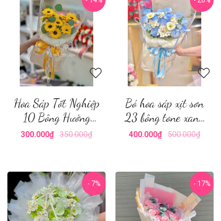
- 14%
- 20%
Hoa Sáp Tốt Nghiệp
Bó hoa sáp xịt sơn
10 Bông Hướng
23 bông tone xanh
Dương
dương
300.000₫
350.000₫
400.000₫
500.000₫
- 7%
- 17%