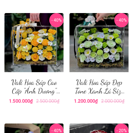
- 40%
- 40%
Vali Hoa Sáp Cao
Vali Hoa Sáp Đẹp
Cấp "Ánh Dương"
Tone Xanh Lá Size
Size Lớn
Lớn
1.500.000₫
2.500.000₫
1.200.000₫
2.000.000₫
- 40%
- 20%