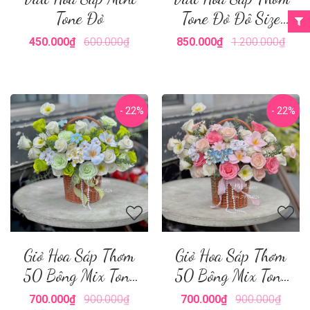
Tone Đỏ
Tone Đỏ Đô Size
Nhỏ
450.000₫
600.000₫
850.000₫
1.200.000₫
- 22%
- 22%
Giỏ Hoa Sáp Thơm
Giỏ Hoa Sáp Thơm
50 Bông Mix Tone
50 Bông Mix Tone
Xanh Lá
Hồng
700.000₫
900.000₫
700.000₫
900.000₫