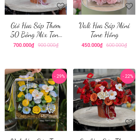
Giỏ Hoa Sáp Thơm
Vali Hoa Sáp Mini
50 Bông Mix Tone
Tone Hồng
Tím
700.000₫
900.000₫
450.000₫
600.000₫
- 29%
- 22%