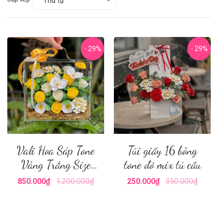
Thứ tự
- 29%
- 29%
Vali Hoa Sáp Tone
Túi giấy 16 bông
Vàng Trắng Size
tone đỏ mix tú cầu
Nhỏ
850.000₫
1.200.000₫
250.000₫
350.000₫