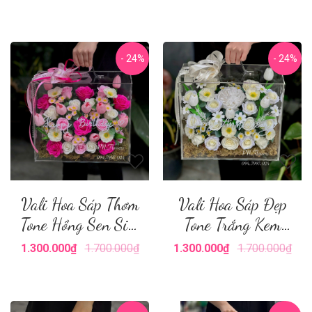
- 24%
- 24%
Vali Hoa Sáp Thơm
Vali Hoa Sáp Đẹp
Tone Hồng Sen Size
Tone Trắng Kem
Lớn
Size Lớn
1.300.000₫
1.700.000₫
1.300.000₫
1.700.000₫