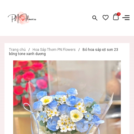
0
Trang chủ
/
Hoa Sáp Thơm PN.Flowers
/
Bó hoa sáp xịt sơn 23
bông tone xanh dương