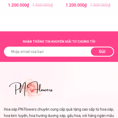
Sáp Tone Hồng
Sáp Tone Xanh Lá
1.200.000₫
1.500.000₫
1.200.000₫
1.500.000₫
NHẬN THÔNG TIN KHUYẾN MÃI TỪ CHÚNG TÔI
Gửi
Hoa sáp PN.Flowers chuyên cung cấp quà tặng cao cấp từ hoa sáp,
hoa kim tuyến, hoa hướng dương sáp, gấu hoa, với hàng ngàn mẫu