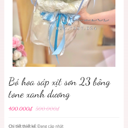
Bó hoa sáp xịt sơn 23 bông
tone xanh dương
400.000₫
500.000₫
Chi tiết thiết kế:
Đang cập nhật