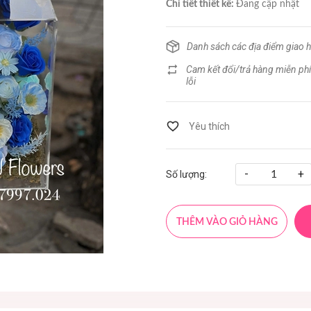
Chi tiết thiết kế:
Đang cập nhật
Danh sách các địa điểm giao 
Cam kết đổi/trả hàng miễn phí
lỗi
-
+
Số lượng:
THÊM VÀO GIỎ HÀNG