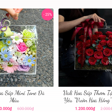
- 25%
oa Sáp Mini Tone Đủ
Vali Hoa Sáp Thơm T
Màu
Yêu "Vườn Hoa Hồng"
0.000₫
600.000₫
1.200.000₫
2.000