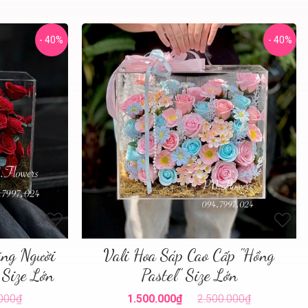
- 40%
- 40%
ặng Người
Vali Hoa Sáp Cao Cấp "Hồng
 Size Lớn
Pastel" Size Lớn
.000₫
1.500.000₫
2.500.000₫