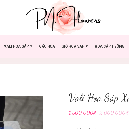
VALI HOA SÁP
GẤU HOA
GIỎ HOA SÁP
HOA SÁP 1 BÔNG
Vali Hoa Sáp X
1.500.000₫
2.000.000₫