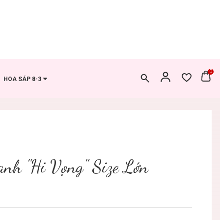
0
HOA SÁP 8-3
anh "Hi Vọng" Size Lớn