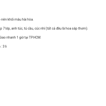
 nên khối màu hài hòa.
7 lớp, anh túc, tú cầu, cúc nhí (tất cả đều là hoa sáp thơm).
Giao nhanh 1 giờ tại TP.HCM.
 3 li