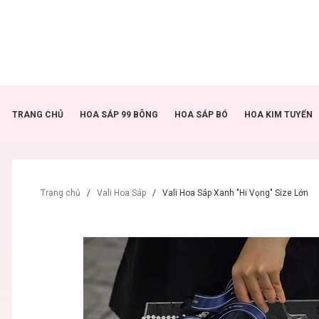
TRANG CHỦ
HOA SÁP 99 BÔNG
HOA SÁP BÓ
HOA KIM TUYẾN
Trang chủ
/
Vali Hoa Sáp
/
Vali Hoa Sáp Xanh "Hi Vọng" Size Lớn