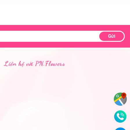
Gửi
Liên hệ với PN.Flowers