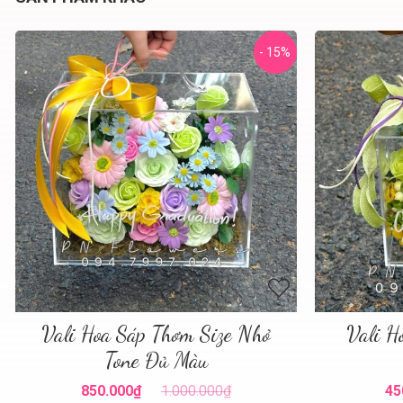
- 15%
Vali Hoa Sáp Thơm Size Nhỏ
Vali H
Tone Đủ Màu
850.000₫
1.000.000₫
45