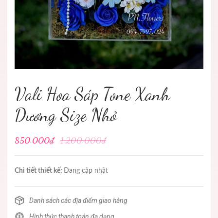
Vali Hoa Sáp Tone Xanh
Dương Size Nhỏ
850.000₫
1.200.000₫
Chi tiết thiết kế:
Đang cập nhật
Danh sách các địa điểm giao hàng
Hình thức thanh toán đa dạng