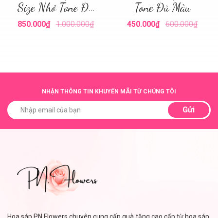
Size Nhỏ Tone Đủ
Tone Đủ Màu
Màu
850.000₫
1.000.000₫
450.000₫
600.000₫
NHẬN THÔNG TIN KHUYẾN MÃI TỪ CHÚNG TÔI
Gửi
Hoa sáp PN.Flowers chuyên cung cấp quà tặng cao cấp từ hoa sáp,