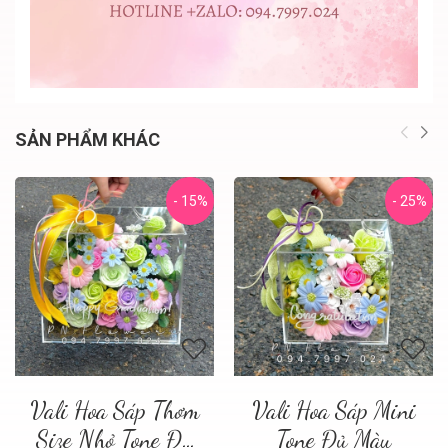
SẢN PHẨM KHÁC
- 15%
- 25%
Vali Hoa Sáp Thơm
Vali Hoa Sáp Mini
Size Nhỏ Tone Đủ
Tone Đủ Màu