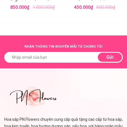
Màu
850.000₫
1.000.000₫
450.000₫
600.000₫
NHẬN THÔNG TIN KHUYẾN MÃI TỪ CHÚNG TÔI
Gửi
Hoa sáp PN.Flowers chuyên cung cấp quà tặng cao cấp từ hoa sáp,
hoa kim tuyến, hoa hướng dương sáp, gấu hoa, với hàng ngàn mẫu