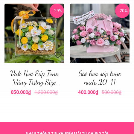
- 29%
- 20%
Vali Hoa Sáp Tone
Giỏ hoa sáp tone
Vàng Trắng Size
nude 20-11
Nhỏ
850.000₫
1.200.000₫
400.000₫
500.000₫
NHẬN THÔNG TIN KHUYẾN MÃI TỪ CHÚNG TÔI