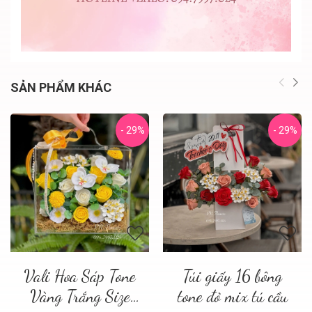
SẢN PHẨM KHÁC
- 29%
- 29%
Vali Hoa Sáp Tone
Túi giấy 16 bông
Vàng Trắng Size
tone đỏ mix tú cầu