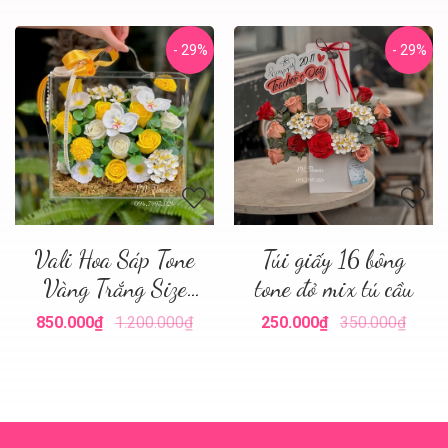
- 29%
- 29%
Vali Hoa Sáp Tone
Túi giấy 16 bông
Vàng Trắng Size
tone đỏ mix tú cầu
Nhỏ
850.000₫
1.200.000₫
250.000₫
350.000₫