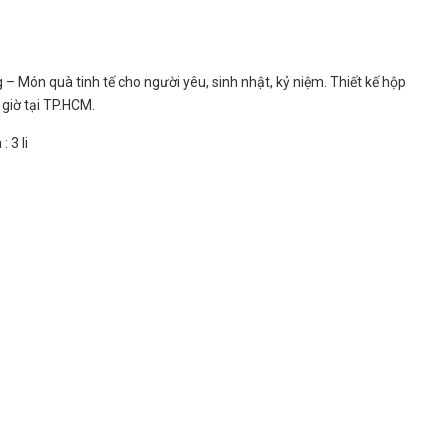
– Món quà tinh tế cho người yêu, sinh nhật, kỷ niệm. Thiết kế hộp
giờ tại TP.HCM.
 3 li