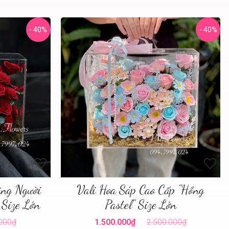
- 40%
- 40%
ặng Người
Vali Hoa Sáp Cao Cấp "Hồng
 Size Lớn
Pastel" Size Lớn
.000₫
1.500.000₫
2.500.000₫