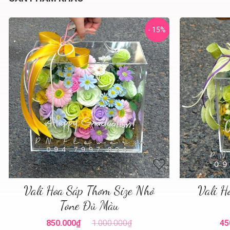
- 15%
Vali Hoa Sáp Thơm Size Nhỏ
Vali H
Tone Đủ Màu
850.000₫
1.000.000₫
45