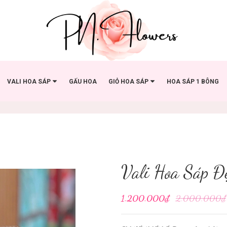
VALI HOA SÁP
GẤU HOA
GIỎ HOA SÁP
HOA SÁP 1 BÔNG
Vali Hoa Sáp Đ
1.200.000₫
2.000.000₫