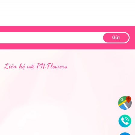
Gửi
Liên hệ với PN.Flowers