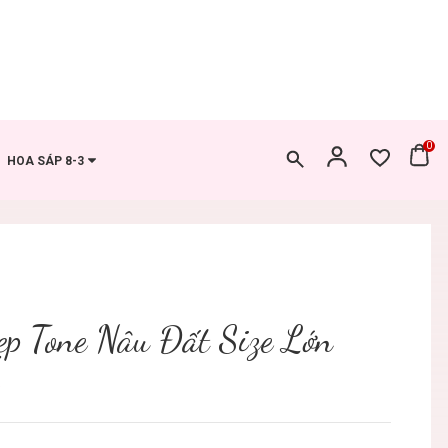
0
HOA SÁP 8-3
ẹp Tone Nâu Đất Size Lớn