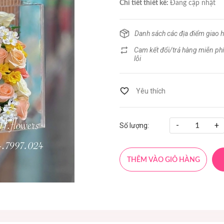
Chi tiết thiết kế:
Đang cập nhật
Danh sách các địa điểm giao 
Cam kết đổi/trả hàng miễn phí
lỗi
-
+
Số lượng:
THÊM VÀO GIỎ HÀNG