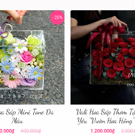
- 25%
oa Sáp Mini Tone Đủ
Vali Hoa Sáp Thơm T
Màu
Yêu "Vườn Hoa Hồng"
0.000₫
600.000₫
1.200.000₫
2.000