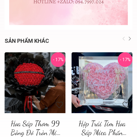
SẢN PHẨM KHÁC
- 17%
- 17%
Hoa Sáp Thơm 99
Hộp Trái Tim Hoa
Bông Đỏ Tròn Mix
Sáp Mica Phấn