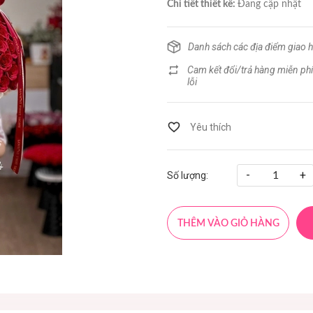
Chi tiết thiết kế:
Đang cập nhật
Danh sách các địa điểm giao 
Cam kết đổi/trả hàng miễn phí
lỗi
-
+
Số lượng:
THÊM VÀO GIỎ HÀNG