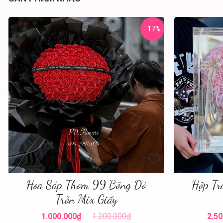
- 17%
Hoa Sáp Thơm 99 Bông Đỏ
Hộp Tr
Tròn Mix Giấy
1.000.000₫
1.200.000₫
2.50