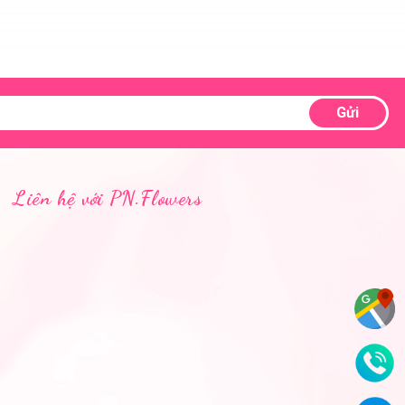
Gửi
Liên hệ với PN.Flowers