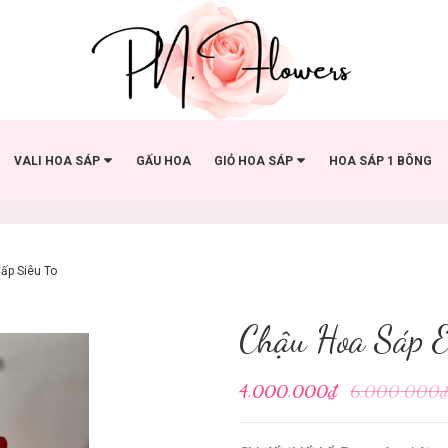
VALI HOA SÁP
GẤU HOA
GIỎ HOA SÁP
HOA SÁP 1 BÔNG
ấp Siêu To
Chậu Hoa Sáp E
4.000.000₫
6.000.000