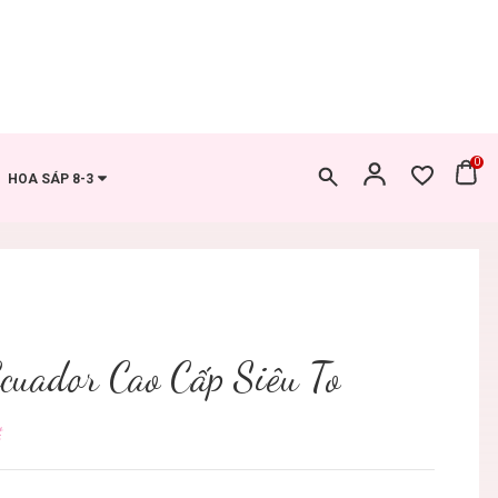
0
HOA SÁP 8-3
cuador Cao Cấp Siêu To
₫