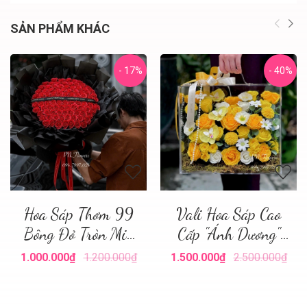
SẢN PHẨM KHÁC
- 17%
- 40%
Hoa Sáp Thơm 99
Vali Hoa Sáp Cao
Bông Đỏ Tròn Mix
Cấp "Ánh Dương"
Giấy
Size Lớn
1.000.000₫
1.200.000₫
1.500.000₫
2.500.000₫