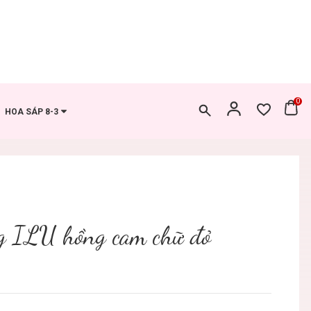
0
HOA SÁP 8-3
g ILU hồng cam chữ đỏ