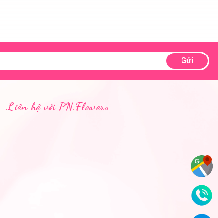
Gửi
Liên hệ với PN.Flowers