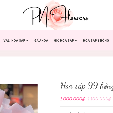
VALI HOA SÁP
GẤU HOA
GIỎ HOA SÁP
HOA SÁP 1 BÔNG
Hoa sáp 99 bôn
1.000.000₫
1.100.000₫