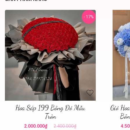
- 17%
Hoa Sáp 199 Bông Đỏ Mẫu
Giỏ Ho
Tròn
Bôn
2.000.000₫
2.400.000₫
4.50