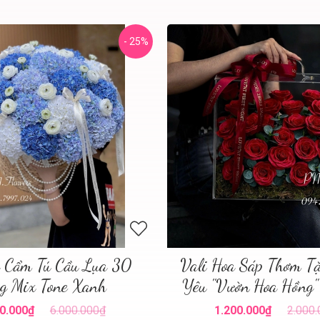
- 25%
a Cẩm Tú Cầu Lụa 30
Vali Hoa Sáp Thơm T
g Mix Tone Xanh
Yêu "Vườn Hoa Hồng"
0.000₫
6.000.000₫
1.200.000₫
2.000