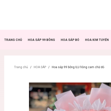
TRANG CHỦ
HOA SÁP 99 BÔNG
HOA SÁP BÓ
HOA KIM TUYẾN
Trang chủ
/
HOA SÁP
/
Hoa sáp 99 bông ILU hồng cam chữ đỏ