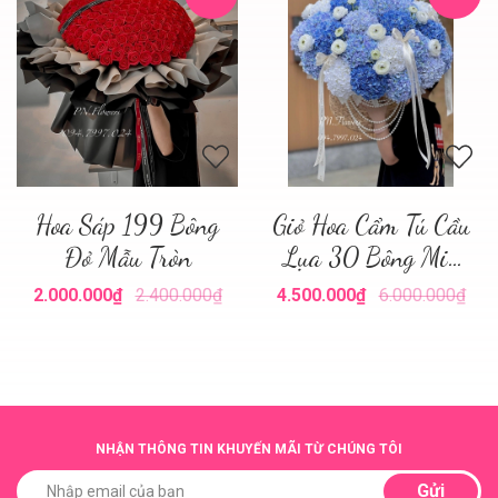
Hoa Sáp 199 Bông
Giỏ Hoa Cẩm Tú Cầu
Đỏ Mẫu Tròn
Lụa 30 Bông Mix
Tone Xanh
2.000.000₫
2.400.000₫
4.500.000₫
6.000.000₫
NHẬN THÔNG TIN KHUYẾN MÃI TỪ CHÚNG TÔI
Gửi