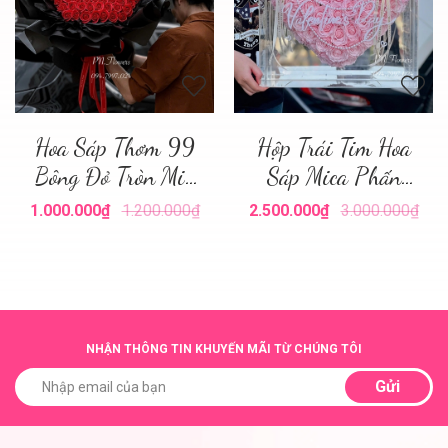
Hoa Sáp Thơm 99
Hộp Trái Tim Hoa
Bông Đỏ Tròn Mix
Sáp Mica Phấn
Giấy
Nhạt
1.000.000₫
1.200.000₫
2.500.000₫
3.000.000₫
NHẬN THÔNG TIN KHUYẾN MÃI TỪ CHÚNG TÔI
Gửi