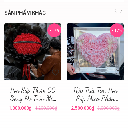
SẢN PHẨM KHÁC
- 17%
- 17%
Hoa Sáp Thơm 99
Hộp Trái Tim Hoa
Bông Đỏ Tròn Mix
Sáp Mica Phấn
Giấy
Nhạt
1.000.000₫
1.200.000₫
2.500.000₫
3.000.000₫