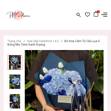
0
Trang chủ
/
Hoa Sáp Valentine 14-2
/
Bó Hoa Cẩm Tú Cầu Lụa 5
Bông Mix Tone Xanh Dương