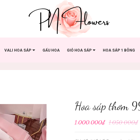
VALI HOA SÁP
GẤU HOA
GIỎ HOA SÁP
HOA SÁP 1 BÔNG
Hoa sáp thơm 9
1.000.000₫
1.050.000₫