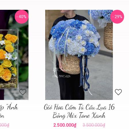
- 40%
- 29%
ấp "Ánh
Giỏ Hoa Cẩm Tú Cầu Lụa 16
ớn
Bông Mix Tone Xanh
.000₫
2.500.000₫
3.500.000₫