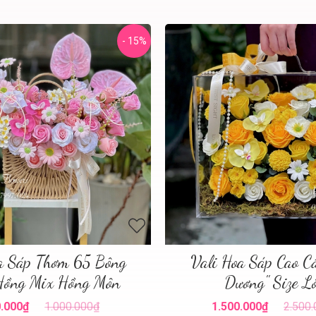
- 15%
a Sáp Thơm 65 Bông
Vali Hoa Sáp Cao C
Hồng Mix Hồng Môn
Dương" Size L
.000₫
1.000.000₫
1.500.000₫
2.500