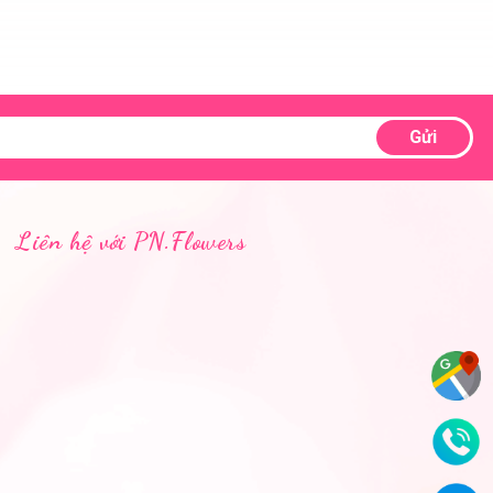
Gửi
Liên hệ với PN.Flowers