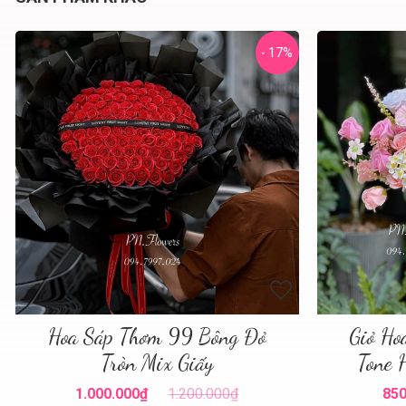
- 17%
Hoa Sáp Thơm 99 Bông Đỏ
Giỏ Ho
Tròn Mix Giấy
Tone 
1.000.000₫
1.200.000₫
850