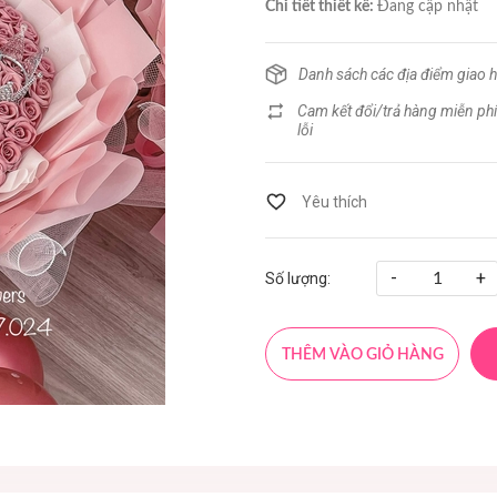
Chi tiết thiết kế:
Đang cập nhật
Danh sách các địa điểm giao 
Cam kết đổi/trả hàng miễn phí
lỗi
-
+
Số lượng:
THÊM VÀO GIỎ HÀNG