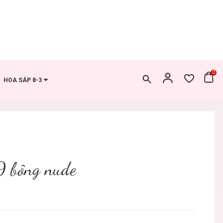
0
HOA SÁP 8-3
9 bông nude