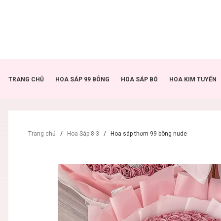
TRANG CHỦ
HOA SÁP 99 BÔNG
HOA SÁP BÓ
HOA KIM TUYẾN
Trang chủ
/
Hoa Sáp 8-3
/
Hoa sáp thơm 99 bông nude