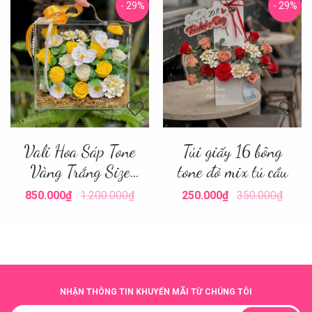
- 29%
- 29%
Vali Hoa Sáp Tone
Túi giấy 16 bông
Vàng Trắng Size
tone đỏ mix tú cầu
Nhỏ
850.000₫
1.200.000₫
250.000₫
350.000₫
NHẬN THÔNG TIN KHUYẾN MÃI TỪ CHÚNG TÔI