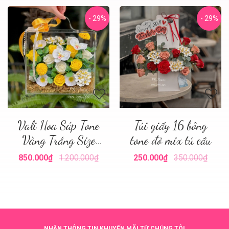
- 29%
- 29%
Vali Hoa Sáp Tone
Túi giấy 16 bông
Vàng Trắng Size
tone đỏ mix tú cầu
Nhỏ
850.000₫
1.200.000₫
250.000₫
350.000₫
NHẬN THÔNG TIN KHUYẾN MÃI TỪ CHÚNG TÔI