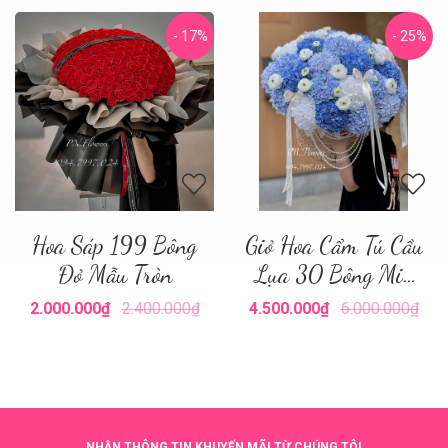
- 17%
- 25%
Hoa Sáp 199 Bông
Giỏ Hoa Cẩm Tú Cầu
Đỏ Mẫu Tròn
Lụa 30 Bông Mix
Tone Xanh
2.000.000₫
2.400.000₫
4.500.000₫
6.000.000₫
NHẬN THÔNG TIN KHUYẾN MÃI TỪ CHÚNG TÔI