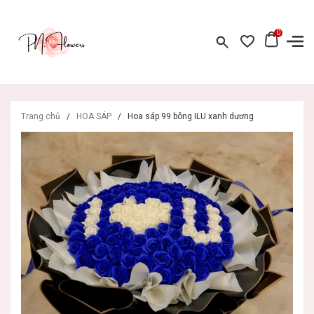
0
Trang chủ
/
HOA SÁP
/
Hoa sáp 99 bông ILU xanh dương