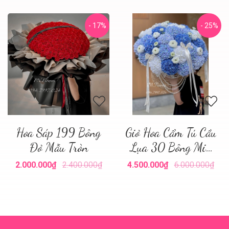
- 17%
- 25%
Hoa Sáp 199 Bông
Giỏ Hoa Cẩm Tú Cầu
Đỏ Mẫu Tròn
Lụa 30 Bông Mix
Tone Xanh
2.000.000₫
2.400.000₫
4.500.000₫
6.000.000₫