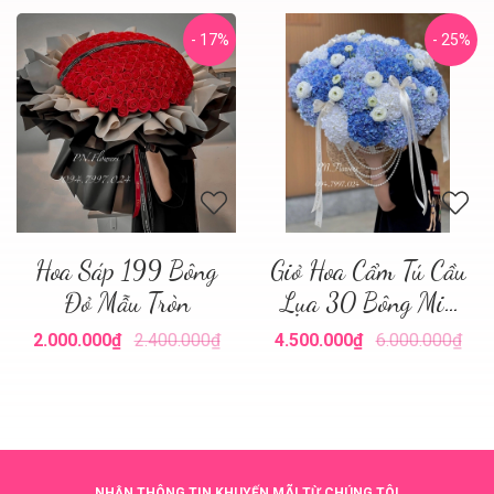
- 17%
- 25%
Hoa Sáp 199 Bông
Giỏ Hoa Cẩm Tú Cầu
Đỏ Mẫu Tròn
Lụa 30 Bông Mix
Tone Xanh
2.000.000₫
2.400.000₫
4.500.000₫
6.000.000₫
NHẬN THÔNG TIN KHUYẾN MÃI TỪ CHÚNG TÔI