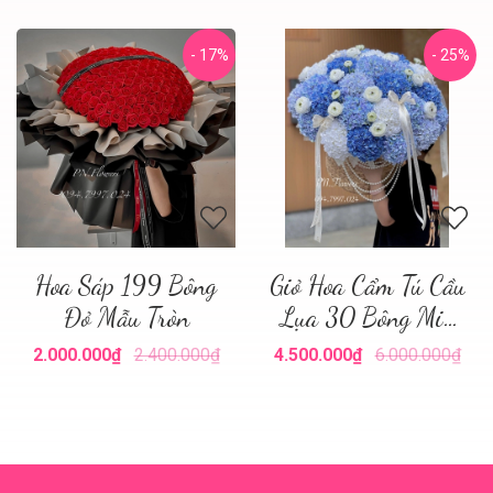
- 17%
- 25%
Hoa Sáp 199 Bông
Giỏ Hoa Cẩm Tú Cầu
Đỏ Mẫu Tròn
Lụa 30 Bông Mix
Tone Xanh
2.000.000₫
2.400.000₫
4.500.000₫
6.000.000₫