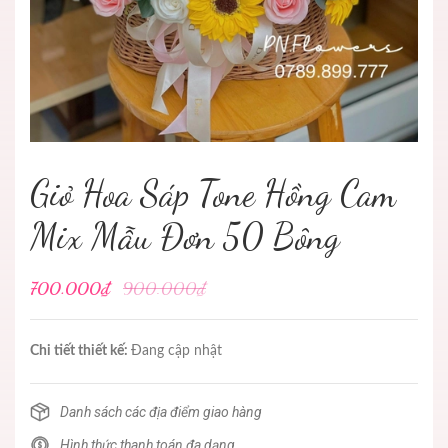
Giỏ Hoa Sáp Tone Hồng Cam
Mix Mẫu Đơn 50 Bông
700.000₫
900.000₫
Chi tiết thiết kế:
Đang cập nhật
Danh sách các địa điểm giao hàng
Hình thức thanh toán đa dạng