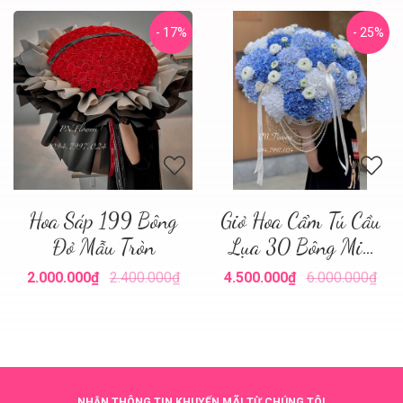
- 17%
- 25%
Hoa Sáp 199 Bông
Giỏ Hoa Cẩm Tú Cầu
Đỏ Mẫu Tròn
Lụa 30 Bông Mix
Tone Xanh
2.000.000₫
2.400.000₫
4.500.000₫
6.000.000₫
NHẬN THÔNG TIN KHUYẾN MÃI TỪ CHÚNG TÔI