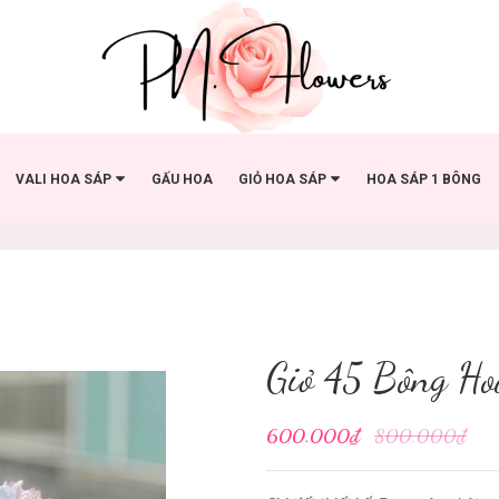
VALI HOA SÁP
GẤU HOA
GIỎ HOA SÁP
HOA SÁP 1 BÔNG
Giỏ 45 Bông Ho
600.000₫
800.000₫