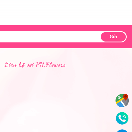
Gửi
Liên hệ với PN.Flowers