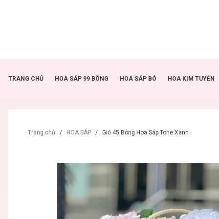
TRANG CHỦ
HOA SÁP 99 BÔNG
HOA SÁP BÓ
HOA KIM TUYẾN
Trang chủ
/
HOA SÁP
/
Giỏ 45 Bông Hoa Sáp Tone Xanh