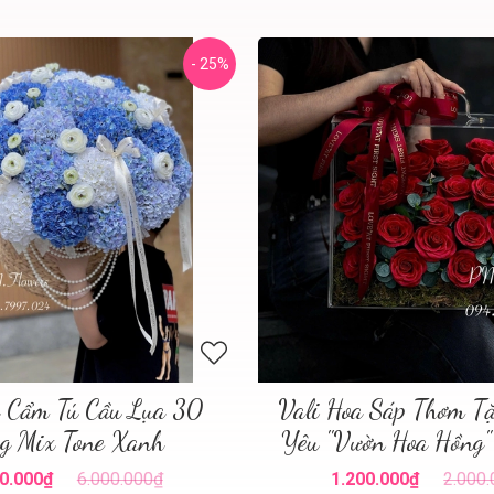
- 25%
a Cẩm Tú Cầu Lụa 30
Vali Hoa Sáp Thơm T
g Mix Tone Xanh
Yêu "Vườn Hoa Hồng"
0.000₫
6.000.000₫
1.200.000₫
2.000