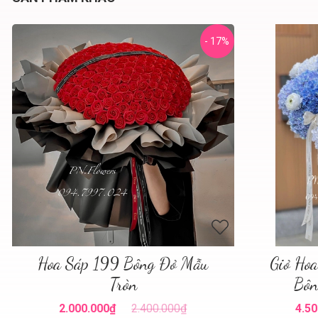
- 17%
Hoa Sáp 199 Bông Đỏ Mẫu
Giỏ Ho
Tròn
Bôn
2.000.000₫
2.400.000₫
4.50