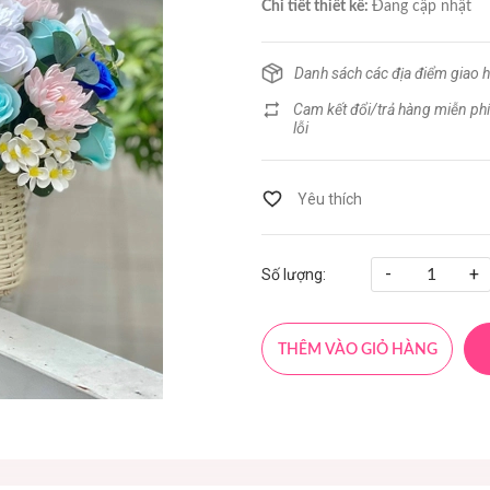
Chi tiết thiết kế:
Đang cập nhật
Danh sách các địa điểm giao 
Cam kết đổi/trả hàng miễn phí
lỗi
-
+
Số lượng:
THÊM VÀO GIỎ HÀNG