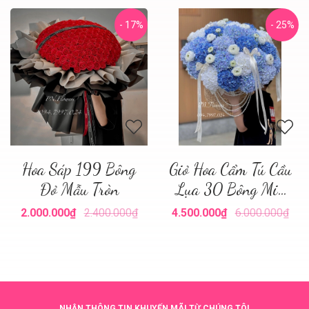
- 17%
- 25%
Hoa Sáp 199 Bông
Giỏ Hoa Cẩm Tú Cầu
Đỏ Mẫu Tròn
Lụa 30 Bông Mix
Tone Xanh
2.000.000₫
2.400.000₫
4.500.000₫
6.000.000₫
NHẬN THÔNG TIN KHUYẾN MÃI TỪ CHÚNG TÔI