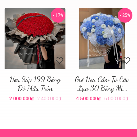
- 17%
- 25%
Hoa Sáp 199 Bông
Giỏ Hoa Cẩm Tú Cầu
Đỏ Mẫu Tròn
Lụa 30 Bông Mix
Tone Xanh
2.000.000₫
2.400.000₫
4.500.000₫
6.000.000₫