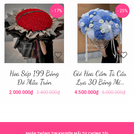
- 17%
- 25%
Hoa Sáp 199 Bông
Giỏ Hoa Cẩm Tú Cầu
Đỏ Mẫu Tròn
Lụa 30 Bông Mix
Tone Xanh
2.000.000₫
2.400.000₫
4.500.000₫
6.000.000₫
NHẬN THÔNG TIN KHUYẾN MÃI TỪ CHÚNG TÔI