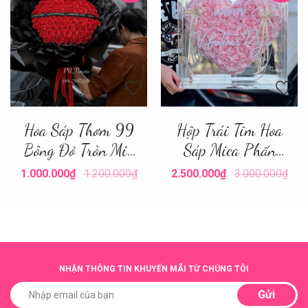
Hoa Sáp Thơm 99
Hộp Trái Tim Hoa
Bông Đỏ Tròn Mix
Sáp Mica Phấn
Giấy
Nhạt
1.000.000₫
1.200.000₫
2.500.000₫
3.000.000₫
NHẬN THÔNG TIN KHUYẾN MÃI TỪ CHÚNG TÔI
Gửi