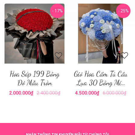
- 17%
- 25%
Hoa Sáp 199 Bông
Giỏ Hoa Cẩm Tú Cầu
Đỏ Mẫu Tròn
Lụa 30 Bông Mix
Tone Xanh
2.000.000₫
2.400.000₫
4.500.000₫
6.000.000₫
NHẬN THÔNG TIN KHUYẾN MÃI TỪ CHÚNG TÔI