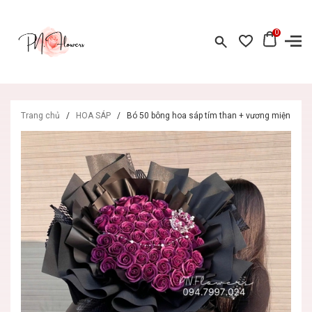
0
Trang chủ
/
HOA SÁP
/
Bó 50 bông hoa sáp tím than + vương miện