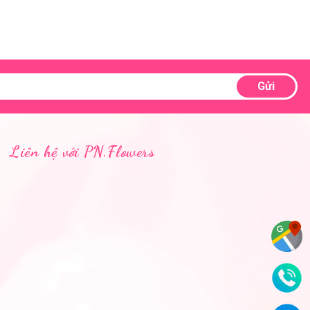
Gửi
Liên hệ với PN.Flowers