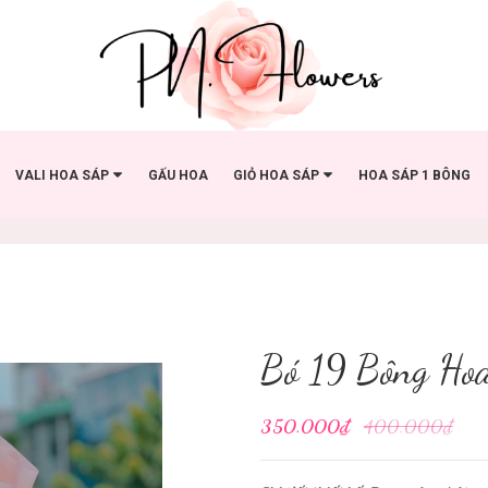
VALI HOA SÁP
GẤU HOA
GIỎ HOA SÁP
HOA SÁP 1 BÔNG
Bó 19 Bông Hoa
350.000₫
400.000₫