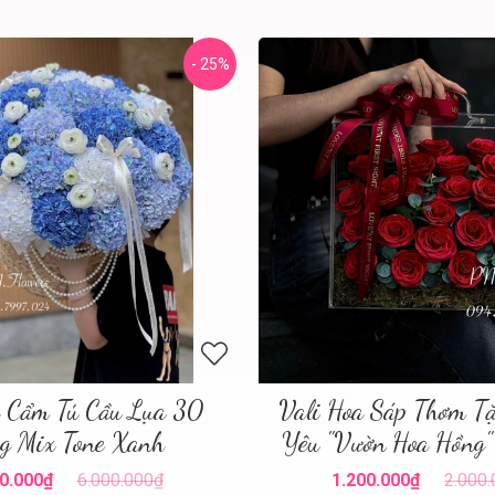
- 25%
a Cẩm Tú Cầu Lụa 30
Vali Hoa Sáp Thơm T
g Mix Tone Xanh
Yêu "Vườn Hoa Hồng"
0.000₫
6.000.000₫
1.200.000₫
2.000