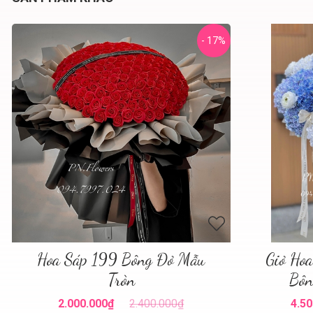
- 17%
Hoa Sáp 199 Bông Đỏ Mẫu
Giỏ Ho
Tròn
Bôn
2.000.000₫
2.400.000₫
4.50