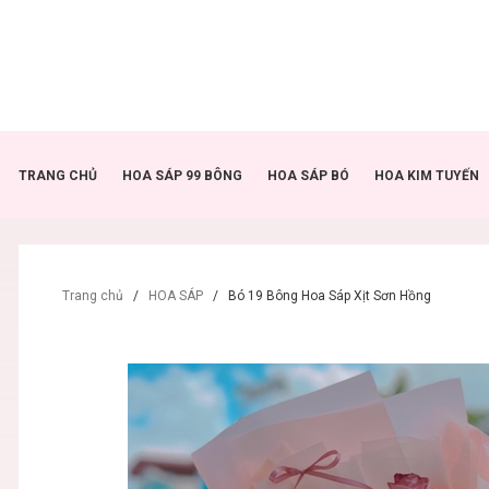
TRANG CHỦ
HOA SÁP 99 BÔNG
HOA SÁP BÓ
HOA KIM TUYẾN
Trang chủ
/
HOA SÁP
/
Bó 19 Bông Hoa Sáp Xịt Sơn Hồng