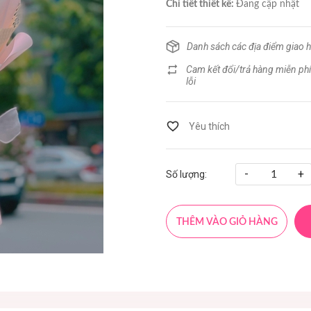
Chi tiết thiết kế:
Đang cập nhật
Danh sách các địa điểm giao 
Cam kết đổi/trả hàng miễn phí
lỗi
-
+
Số lượng:
THÊM VÀO GIỎ HÀNG