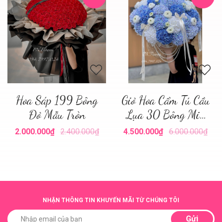
Hoa Sáp 199 Bông
Giỏ Hoa Cẩm Tú Cầu
Đỏ Mẫu Tròn
Lụa 30 Bông Mix
Tone Xanh
2.000.000₫
2.400.000₫
4.500.000₫
6.000.000₫
NHẬN THÔNG TIN KHUYẾN MÃI TỪ CHÚNG TÔI
Gửi